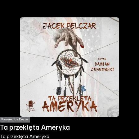
the
h page
 main
nt
the
ibility
ment
Powered by Deezer
Ta przeklęta Ameryka
Ta przeklęta Ameryka