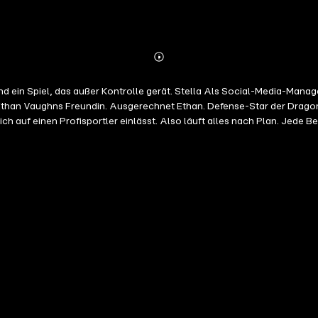
Abonnieren
Mehr
Details
anagerin der L. A. Dragons kontrolliere ich jedes Bild, jede Schlagzeile und
 Ethan Vaughns Freundin. Ausgerechnet Ethan. Defense-Star der Dragons
h auf einen Profisportler einlässt. Also läuft alles nach Plan. Jede B
s ich fühle. Ethan Single ist kein Zustand, sondern meine Lebensphilosophie. Ich binde mich
 mit einer Lüge, die ich nie gewollt habe. Sie ist schlagfertig, furchtei
 viele Regeln und zu wenig Abstand. Und was, wenn es mir nicht mehr rei
gefechte mit Slow Burn, spürbarer Anziehung und Momenten, die def
Portion Spice erzählt tackling YOU von zwei Menschen,
efühle sich nicht managen lassen.