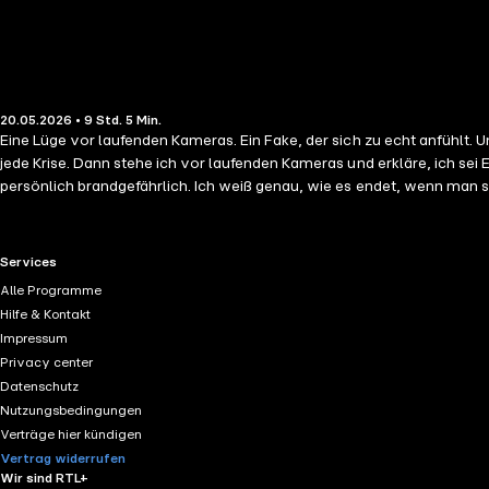
20.05.2026 • 9 Std. 5 Min.
Eine Lüge vor laufenden Kameras. Ein Fake, der sich zu echt anfühlt. Und ein Spiel, das außer Kontrolle gerät. Stella Als Social-Media-M
jede Krise. Dann stehe ich vor laufenden Kameras und erkläre, ich sei
persönlich brandgefährlich. Ich weiß genau, wie es endet, wenn man sic
Bis seine Hand an meinem Rücken sich anfühlt, als gehöre sie dahin. Bis ich nicht mehr weiß, was ich spiele und wa
nicht. Nie länger als eine Nacht. Dann rettet Stella Hayes meine Karriere
Normalerweise verliere ich nie die Kontrolle. Doch dieses Spiel hat zu
RTL+ useful links.
Services
______________ tackling YOU ist perfekt für alle Fans von Fake Dating, He Falls First, Forced Proximity, Found Family und genau der einen Person, von der man sich fernhalten sollte. Diese New Adult Sports
Alle Programme
Romance verbindet Medienrummel, Teamchaos und messerscharfe Wort
Hilfe & Kontakt
Berührungen und echten Blicken geraten nicht nur Karrieren, sondern auch Herzen ins Wanken. Mit Humor, knisternder Spannung und genau der richtigen 
Impressum
die alles unter Kontrolle haben wollen – bis sie merken, dass echte G
Privacy center
Datenschutz
Nutzungsbedingungen
Verträge hier kündigen
Vertrag widerrufen
Wir sind RTL+