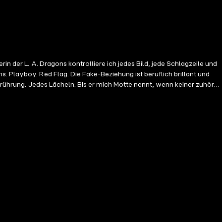
. Playboy. Red Flag. Die Fake-Beziehung ist beruflich brillant und
erührung. Jedes Lächeln. Bis er mich Motte nennt, wenn keiner zuhört.
nflößend und die einzige Frau, die mein Lächeln kaltlässt.
cht, sie nur zu berühren, sondern ich sie wirklich will?
initiv nicht pressekompatibel sind. Zwischen gestellten