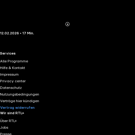
Abonnieren
Mehr
12.02.2026 • 17 Min.
Details
RTL+ useful links.
Services
Alle Programme
Hilfe & Kontakt
Impressum
Privacy center
Datenschutz
Nutzungsbedingungen
Verträge hier kündigen
Vertrag widerrufen
Wir sind RTL+
Über RTL+
Jobs
Presse