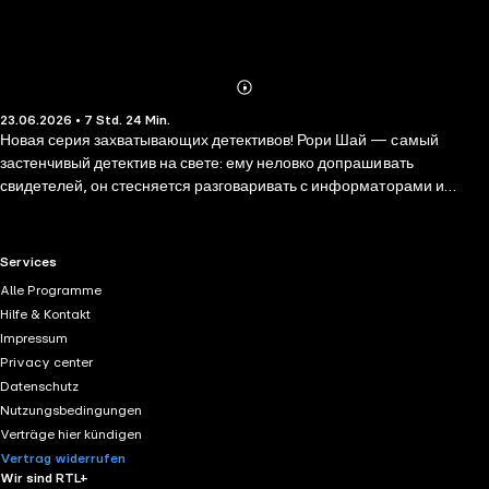
Abonnieren
Mehr
23.06.2026 • 7 Std. 24 Min.
Details
Новая серия захватывающих детективов! Рори Шай — самый
застенчивый детектив на свете: ему неловко допрашивать
свидетелей, он стесняется разговаривать с информаторами и
слишком вежлив, чтобы докучать подозреваемым вопросами об
алиби. Но зато у него есть свой секретный метод, который до сих
пор позволял ему разгадывать даже самые сложные загадки.
RTL+ useful links.
Services
Внезапно в дело вступает двенадцатилетняя Матильда! Она
Alle Programme
преданная фанатка Рори и начинающий сыщик. Теперь у неё есть
Hilfe & Kontakt
настоящий наставник… вернее, детектив, который слишком
Impressum
застенчив, чтобы отказаться от её помощи. Впереди — их первое
Privacy center
совместное дело: таинственная кража драгоценной жемчужины. У
Datenschutz
преступников не будет ни единого шанса, когда за дело возьмётся
Nutzungsbedingungen
лучший детективный дуэт!
Verträge hier kündigen
Vertrag widerrufen
Wir sind RTL+