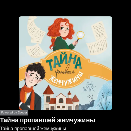
the
h page
 main
nt
the
ibility
ment
Powered by Deezer
Тайна пропавшей жемчужины
Тайна пропавшей жемчужины