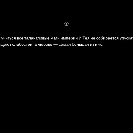
Abonnieren
Mehr
Details
читься все талантливые маги империи.И Тея не собирается упускать
ощают слабостей, а любовь — самая большая из них.