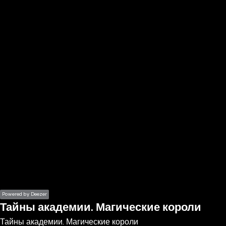
the
h page
 main
nt
the
ibility
ment
Powered by Deezer
Тайны академии. Магические короли
Тайны академии. Магические короли