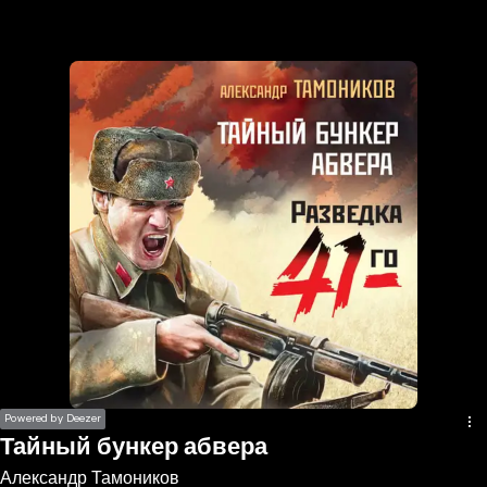
the
h page
 main
nt
the
ibility
ment
Powered by Deezer
Тайный бункер абвера
Александр Тамоников