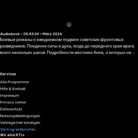
Abonnieren
Mehr
Audiobook • 05:43:34 • März 2024
Details
Боевые романы о ежедневном подвиге советских фронтовых
разведчиков. Поединок силы и духа, когда до переднего края врага
всего несколько шагов. Подробности жестоких боев, о которых не
рассказывают даже ветераны-участники тех событий. Капитану
Глебу Шубину поручена операция по уничтожению немецкого
штабного бункера с важными документами абвера. Однако, для
RTL+ useful links.
Services
начала разведчику нужно выяснить, где именно находится
Alle Programme
интересующий командование объект. Это знает один из пленных
Hilfe & Kontakt
немцев. Но он до последнего упорствует и молчит. Неожиданно
Impressum
Шубину приходит в голову идея, как разговорить упрямого фашиста.
Privacy center
Для этого капитану придется сыграть необычную для себя роль…
Datenschutz
Общий тираж книг автора — более 10 миллионов экземпляров.
Nutzungsbedingungen
Verträge hier kündigen
Vertrag widerrufen
Wir sind RTL+