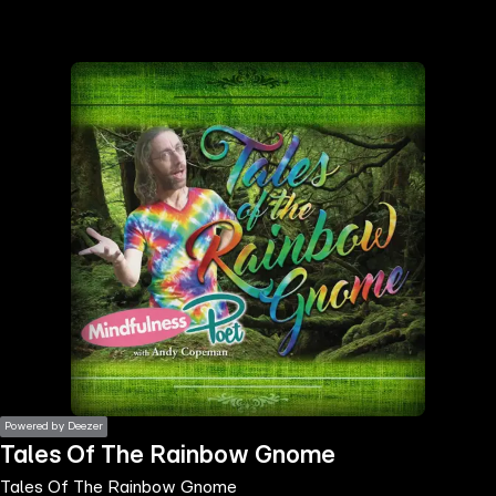
the
h page
 main
nt
the
ibility
ment
Powered by Deezer
Tales Of The Rainbow Gnome
Tales Of The Rainbow Gnome