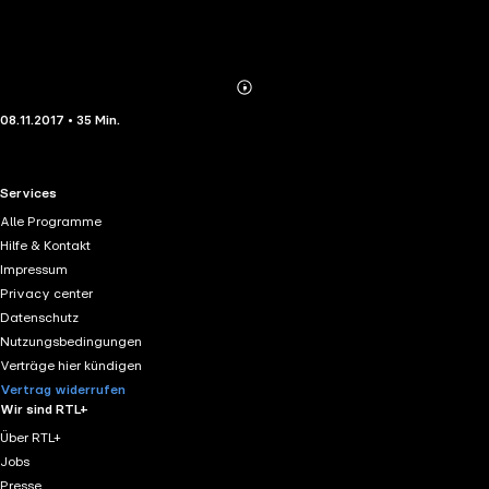
Abonnieren
Mehr
08.11.2017 • 35 Min.
Details
RTL+ useful links.
Services
Alle Programme
Hilfe & Kontakt
Impressum
Privacy center
Datenschutz
Nutzungsbedingungen
Verträge hier kündigen
Vertrag widerrufen
Wir sind RTL+
Über RTL+
Jobs
Presse