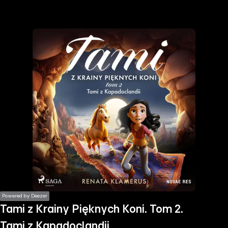
the
h page
 main
nt
the
ibility
ment
Powered by Deezer
Tami z Krainy Pięknych Koni. Tom 2.
Tami z Kapadoclandii