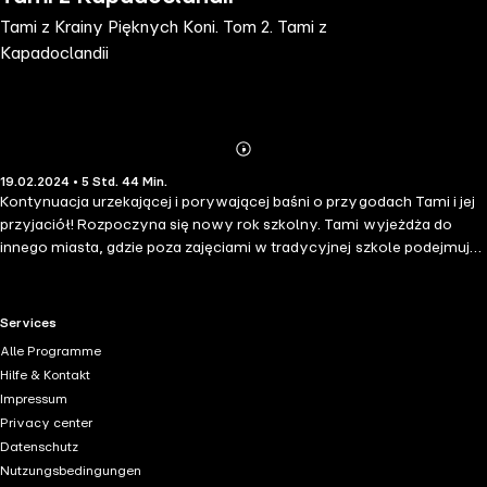
Tami z Krainy Pięknych Koni. Tom 2. Tami z
Kapadoclandii
Abonnieren
Mehr
19.02.2024 • 5 Std. 44 Min.
Details
Kontynuacja urzekającej i porywającej baśni o przygodach Tami i jej
przyjaciół! Rozpoczyna się nowy rok szkolny. Tami wyjeżdża do
innego miasta, gdzie poza zajęciami w tradycyjnej szkole podejmuje
naukę w szkole muzycznej i wytrwale uczy się gry na skrzypcach.
Każdy powrót w rodzinne strony owocuje nie tylko przygodami
przeżywanymi wraz z przyjaciółmi, ale pozwala również stopniowo
RTL+ useful links.
Services
poznać tajemnicę przybranej babci Fuoco – wiekowej, a wciąż
Alle Programme
żywotnej staruszki. Kiedy wreszcie przychodzą wakacje przyjaciele
Hilfe & Kontakt
znów mogą korzystać z magicznych właściwości zdobytej
Impressum
wcześniej księgi. Dzieci postanawiają zwiedzić grotę zamieszkałą
Privacy center
niegdyś przez konie. W trakcie wędrówki mrocznymi tunelami
Datenschutz
spotykają trzech tajemniczych, wszystkowiedzących jegomości,
Nutzungsbedingungen
sprawujących władzę nad światem. Wydarzenie to staje się