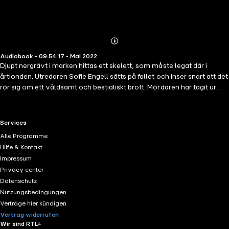
Abonnieren
Mehr
Audiobook • 09:54:17 • Mai 2022
Details
Djupt nergrävt i marken hittas ett skelett, som måste legat där i
årtionden. Utredaren Sofie Engell sätts på fallet och inser snart att det
rör sig om ett våldsamt och bestialiskt brott. Mördaren har tagit ur
offrets tänder och tryckt in en sten i munnen. Sofie Engell har själv
varit utsatt för våldsamma upplevelser och har bosatt sig i ett avskilt
område vid Roskildefjorden för att komma på fötter igen. Hon lider av
RTL+ useful links.
Services
ångest, men försöker hålla den i schack med en cocktail av alkohol
Alle Programme
och tabletter. Snart upptäcks en rad nya bestialiska mord, alltid
Hilfe & Kontakt
arrangerade på samma hemska sätt. Är detta en seriemördare? Snart
Impressum
börjar en desperat jakt, men vem jagar egentligen vem?
Privacy center
TANDSAMLAREN är den första delen i deckarserien BLODÄNGEL om
Datenschutz
brottsutredaren Sofie Engell. Skriven av Lotte Petri, prisad dansk
Nutzungsbedingungen
kriminalförfattare.
Verträge hier kündigen
Vertrag widerrufen
Wir sind RTL+