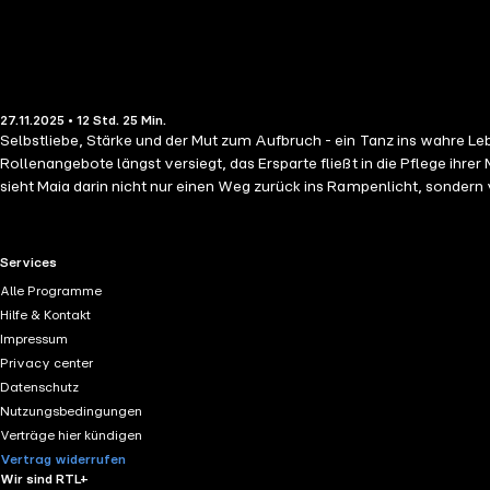
27.11.2025 • 12 Std. 25 Min.
Selbstliebe, Stärke und der Mut zum Aufbruch - ein Tanz ins wahre Leben. Maia Moore, einst gefeierter Kinderstar in den USA, kämpft mit Anfang dreißig um ein neues Leben. Zurück in Deutschla
Rollenangebote längst versiegt, das Ersparte fließt in die Pflege ihre
sieht Maia darin nicht nur einen Weg zurück ins Rampenlicht, sondern v
Proben und Selbstzweifel, sondern auch Momente, die ihr Herz gefährl
kämpfen. Aber was, wenn das Lächeln bröckelt und die Schokolade sc
RTL+ useful links.
Services
Alle Programme
Hilfe & Kontakt
Impressum
Privacy center
Datenschutz
Nutzungsbedingungen
Verträge hier kündigen
Vertrag widerrufen
Wir sind RTL+