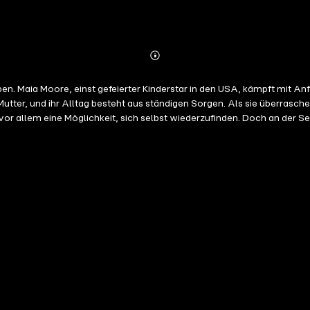
Abonnieren
Mehr
Details
nd sind die
r Mutter, und ihr Alltag besteht aus ständigen Sorgen. Als sie überras
or allem eine Möglichkeit, sich selbst wiederzufinden. Doch an der Sei
ich stolpern lassen. Dabei ist Maia es gewohnt, sich mit einem aufge
hmilzt? Wird Maia zwischen Rückschlägen, funkelnden Scheinwerfern 