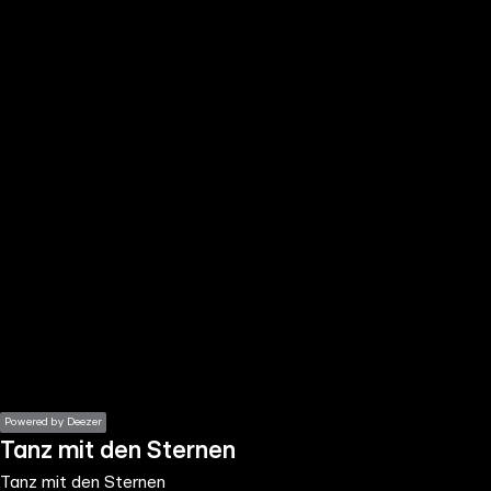
the
h page
 main
nt
the
ibility
ment
Powered by Deezer
Tanz mit den Sternen
Tanz mit den Sternen