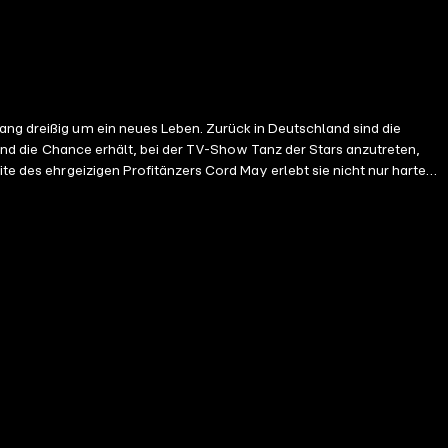
chend die Chance erhält, bei der TV-Show Tanz der Stars anzutreten,
te des ehrgeizigen Profitänzers Cord May erlebt sie nicht nur harte
setzten Lächeln und einem Schokoriegel in der Hand durchs Leben zu
und einer Achterbahn der Gefühle ihr wahres Glück finden.