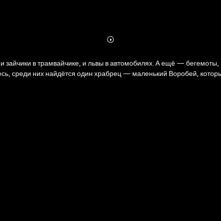
Abonnieren
Mehr
Details
 и зайчики в трамвайчике, и львы в автомобилях. А ещё — бегемоты, 
тесь, среди них найдётся один храбрец — маленький Воробей, котор