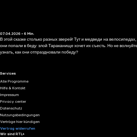
07.04.2026 • 6 Min.
В этой сказке столько разных зверей! Тут и медведи на велосипедах,
они попали в беду: злой Тараканище хочет их съесть. Но не волнуй
узнать, как они отпраздновали победу?
RTL+ useful links.
Services
Alle Programme
Hilfe & Kontakt
Impressum
Privacy center
Datenschutz
Nutzungsbedingungen
Verträge hier kündigen
Vertrag widerrufen
Wir sind RTL+