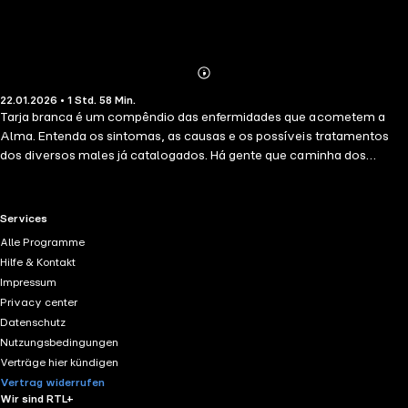
Abonnieren
Mehr
22.01.2026 • 1 Std. 58 Min.
Details
Tarja branca é um compêndio das enfermidades que acometem a
Alma. Entenda os sintomas, as causas e os possíveis tratamentos
dos diversos males já catalogados. Há gente que caminha dos
escritórios para os bares sem saber que pode estar acometida de
graves enfermidades. São males diagnosticados no brilho que falta
em olhos apagados, no peso que se acumulou em um ou ambos os
RTL+ useful links.
Services
ombros, na quantidade de penas que resta nas asas, que agora
Alle Programme
alçam voos capengas. Tarja branca é fortemente indicado para
Hilfe & Kontakt
aqueles que ainda têm uma Alma, ainda que não a vejam há tempos.
Impressum
Aliás, ele é especialmente recomendado em casos como estes.
Privacy center
Datenschutz
Nutzungsbedingungen
Verträge hier kündigen
Vertrag widerrufen
Wir sind RTL+