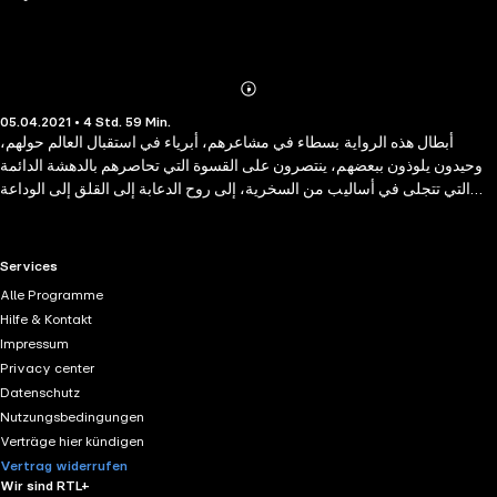
Abonnieren
Mehr
05.04.2021 • 4 Std. 59 Min.
Details
أبطال هذه الرواية بسطاء في مشاعرهم، أبرياء في استقبال العالم حولهم،
وحيدون يلوذون ببعضهم، ينتصرون على القسوة التي تحاصرهم بالدهشة الدائمة
التي تتجلى في أساليب من السخرية، إلى روح الدعابة إلى القلق إلى الوداعة
والرضا. مجسدة لمحفل قديم تختلف فيه طرق الناس للانتصار على الوقت
بالاستمرار فيه أو الخروج منه. إنها رواية عن حيرة الإنسان في العالم، رغم ما
ينسكب منها من فكاهة أو مرح فاستمع الآن
RTL+ useful links.
Services
Alle Programme
Hilfe & Kontakt
Impressum
Privacy center
Datenschutz
Nutzungsbedingungen
Verträge hier kündigen
Vertrag widerrufen
Wir sind RTL+