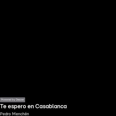
the
h page
 main
nt
the
ibility
ment
Powered by Deezer
Te espero en Casablanca
Pedro Menchén