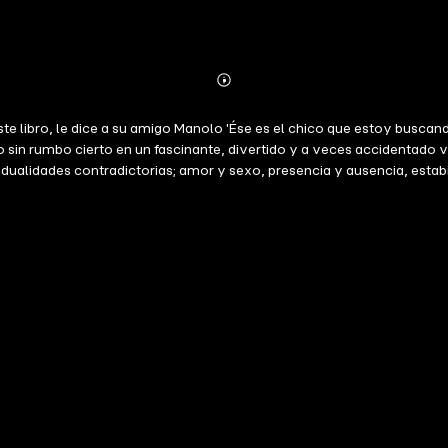
Abonnieren
Mehr
Details
 este libro, le dice a su amigo Manolo 'Ése es el chico que estoy bus
ado sin rumbo cierto en un fascinante, divertido y a veces accidentado
dualidades contradictorias; amor y sexo, presencia y ausencia, estabili
mbo de su camino cuando conozca a la persona que mejor personifica a