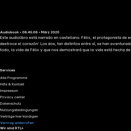
Audiobook • 06:45:06 • März 2020
Este audiolibro está narrado en castellano. Félix, el protagonista de
destroce el corazón'. Los dos, tan distintos entre sí, se han aventur
todo, la vida de Félix y que nos demostrará que la vida está hecha de 
protagonista, un administrativo madrileño con pareja, cambiará el ru
veinteañero marroquí
RTL+ useful links.
Services
Alle Programme
Hilfe & Kontakt
Impressum
Privacy center
Datenschutz
Nutzungsbedingungen
Verträge hier kündigen
Vertrag widerrufen
Wir sind RTL+