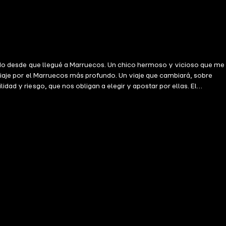
cando desde que llegué a Marruecos. Un chico hermoso y vicioso que me
 viaje por el Marruecos más profundo. Un viaje que cambiará, sobre
dad y riesgo, que nos obligan a elegir y apostar por ellas. El
 lo más antagónico de su día a día; Rachid, un estudiante