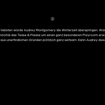
Abonnieren
Mehr
Details
ebsten würde Audrey Montgomery die Winterzeit überspringen. Was bi
 möchte das Tease & Please um einen ganz besonderen Playroom erweite
s unerfindlichen Gründen plötzlich ganz seltsam. Kann Audrey diese 