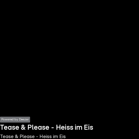
the
h page
 main
nt
the
ibility
ment
Powered by Deezer
Tease & Please - Heiss im Eis
Tease & Please - Heiss im Eis