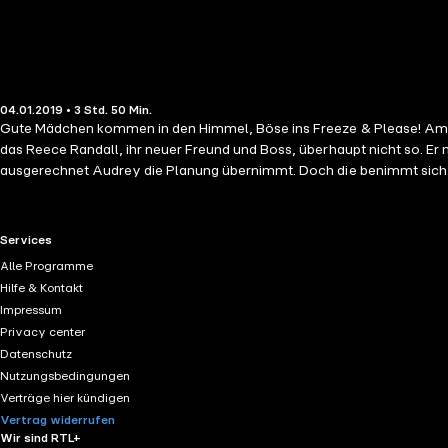
04.01.2019 • 3 Std. 50 Min.
Gute Mädchen kommen in den Himmel, Böse ins Freeze & Please! Am li
das Reece Randall, ihr neuer Freund und Boss, überhaupt nicht so. Er
ausgerechnet Audrey die Planung übernimmt. Doch die benimmt sich au
RTL+ useful links.
Services
Alle Programme
Hilfe & Kontakt
Impressum
Privacy center
Datenschutz
Nutzungsbedingungen
Verträge hier kündigen
Vertrag widerrufen
Wir sind RTL+