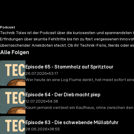
Podcast
Technik Tales ist der Podcast über die kuriosesten und spannendsten
Erfindungen über skurrile Fehltritte bis hin zu fast vergessenen Inno
überraschender Anekdoten steckt. Ob ihr Technik-Fans, Nerds oder ein
im Lehrbuch findet. Schaltet ein, lehnt euch zurück und lasst euch von
Alle Folgen
gute Geschichten hören. Abonnieren und nichts verpassen!
Episode 65 - Stammholz auf Spritztour
26.07.2026
•
53:17
Wer heute an eine Log Flume denkt, hat meist sofort ein
Jahrhundert waren Log Flumes kilometerlange hölzerne W
zugeschnittenes Bauholz allein durch die Kraft von Was
Episode 64 - Der Dieb macht piep
effizientesten Transportmethoden überhaupt.In dieser Ep
12.07.2026
•
54:38
Bauformen es gab – von einfachen offenen Holzrinnen bis
Kaum jemand verlässt ein Kaufhaus, ohne zwischen den 
förmigen Flume-Boote, mit denen nicht nur Material, so
wie können diese unscheinbaren Säulen erkennen, dass 
Anlage funktionierte nicht von allein. Entlang der Str
reisen wir zurück zu den Anfängen der Warensicherung 
Episode 63 - Die schwebende Müllabfuhr
Abschnitte und sorgten dafür, dass die wertvolle Ladung
werfen wir einen Blick ins Innere moderner Warensicher
28.06.2026
•
38:55
schmale Pfade oder die Flume selbst. Später erleichter
Technologien: Radiofrequenz-Systeme (RF), die mit abg