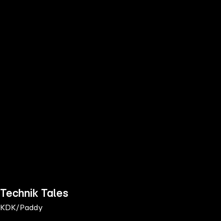
the
h page
 main
nt
the
ibility
ment
Technik Tales
KDK/Paddy