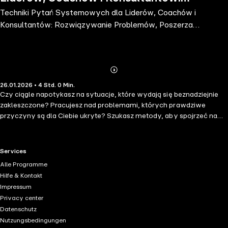
Techniki Pytań Systemowych dla Liderów, Coachów i
Rozwiązywanie Problemów,
Konsultantów: Rozwiązywanie Problemów, Poszerzanie
Poszerzanie Perspektyw i Osiąganie
Perspektyw i Osiąganie Celów
Celów
Abonnieren
Mehr
26.01.2026 • 4 Std. 0 Min.
Details
Czy ciągle napotykasz na sytuacje, które wydają się beznadziejnie
zakleszczone? Pracujesz nad problemami, których prawdziwe
przyczyny są dla Ciebie ukryte? Szukasz metody, aby spojrzeć na
rzeczywistość z innej perspektywy i opracować całościowe
rozwiązania? W takim razie pytania systemowe są Twoją tajną
bronią, a ta książka pokaże Ci, jak skutecznie je wykorzystać! Czy to
RTL+ useful links.
Services
konflikty w zespole roboczym, uporczywe trudności w życiu
Alle Programme
osobistym, czy destrukcyjne wzorce zachowań: każdy problem
Hilfe & Kontakt
zwykle ma głębszą przyczynę, która leży "w systemie" – często
Impressum
związaną z wcześniejszymi doświadczeniami, dynamiką
Privacy center
międzyludzką lub decydującymi czynnikami środowiskowymi. Tylko
Datenschutz
odkrywając te połączenia, możemy opracować kompleksowe i
Nutzungsbedingungen
trwałe rozwiązania, a jak to osiągnąć za pomocą technik pytań