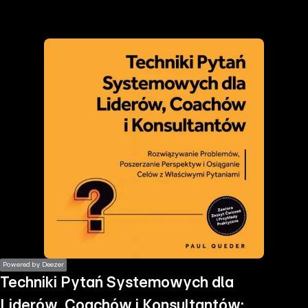
the
h page
 main
nt
the
ibility
ment
Powered by Deezer
Techniki Pytań Systemowych dla
Liderów, Coachów i Konsultantów: