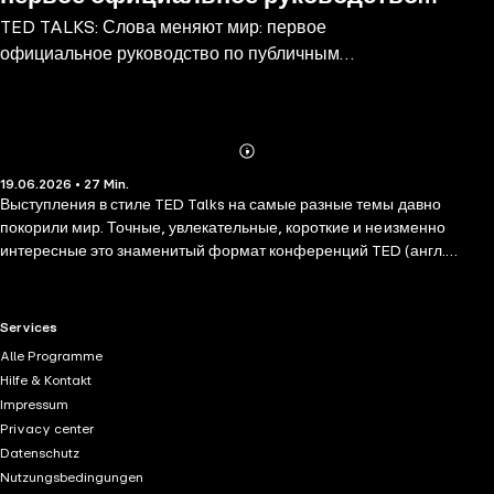
TED TALKS: Слова меняют мир: первое
по публичным выступлениям
официальное руководство по публичным
(краткое изложение)
выступлениям (краткое изложение)
Abonnieren
Mehr
19.06.2026 • 27 Min.
Details
Выступления в стиле TED Talks на самые разные темы давно
покорили мир. Точные, увлекательные, короткие и неизменно
интересные это знаменитый формат конференций TED (англ.
Technology Entertainment Design технологии, развлечения,
дизайн), которые с огромным успехом проводятся с 1984 года.
Особенно популярными они стали с 2006 года, когда видеоролики
RTL+ useful links.
Services
выступлений появились в интернете. С тех пор они с вирусным
Alle Programme
эффектом расходятся по YouTube и социальным сетям. Вы
Hilfe & Kontakt
наверняка видели многие из них. Слоган конференции Ideas worth
Impressum
spreading (Идеи, достойные распространения) полностью
Privacy center
соответствует действительности. Своими мыслями делятся ученые
Datenschutz
и музыканты, инженеры и психологи, писатели и общественные
Nutzungsbedingungen
деятели, бизнесмены и политики. Здесь выступали Билл Гейтс, Стив