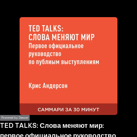
the
h page
 main
nt
the
ibility
ment
Powered by Deezer
TED TALKS: Слова меняют мир:
первое официальное руководство