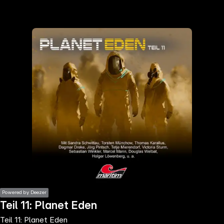
the
h page
 main
nt
the
ibility
ment
Powered by Deezer
Teil 11: Planet Eden
Teil 11: Planet Eden