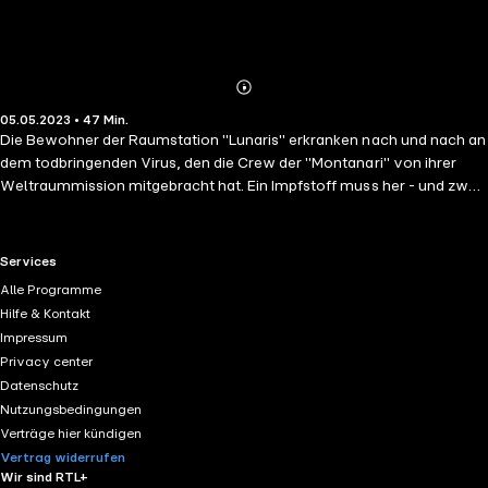
Abonnieren
Mehr
05.05.2023 • 47 Min.
Details
Die Bewohner der Raumstation "Lunaris" erkranken nach und nach an
dem todbringenden Virus, den die Crew der "Montanari" von ihrer
Weltraummission mitgebracht hat. Ein Impfstoff muss her - und zwar
schnell! Roscoe und sein Team machen sich auf den Weg nach
Brasilien. In einem geheimen Labor, versteckt im tiefsten Regenwald,
müssen sich der Captain und Helix 19 ihrer Vergangenheit stellen ...
RTL+ useful links.
Services
Alle Programme
Hilfe & Kontakt
Impressum
Privacy center
Datenschutz
Nutzungsbedingungen
Verträge hier kündigen
Vertrag widerrufen
Wir sind RTL+