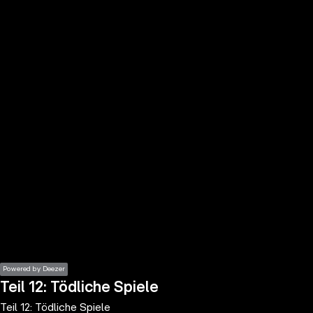
the
h page
 main
nt
the
ibility
ment
Powered by Deezer
Teil 12: Tödliche Spiele
Teil 12: Tödliche Spiele