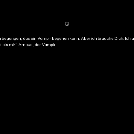
Abonnieren
Mehr
Details
begangen, das ein Vampir begehen kann. Aber ich brauche Dich. Ich all
d als mir." Arnaud, der Vampir