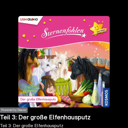
the
h page
 main
nt
the
ibility
ment
Powered by Deezer
Teil 3: Der große Elfenhausputz
Teil 3: Der große Elfenhausputz