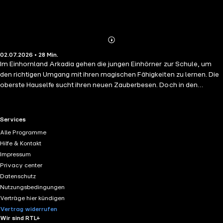
Abonnieren
Mehr
02.07.2026 • 28 Min.
Details
Im Einhornland Arkadia gehen die jungen Einhörner zur Schule, um
den richtigen Umgang mit ihren magischen Fähigkeiten zu lernen. Die
oberste Hauselfe sucht ihren neuen Zauberbesen. Doch in den
übervollen Schränken und Kammern der Einhornschule lässt sich
einfach nichts finden. Da hilft nur ein großer Frühjahrsputz. Alle
Einhornfohlen bekommen dafür sogar schulfrei. Aber wohin bloß mit
RTL+ useful links.
Services
all den aussortierten Dingen? Eine fantasievolle Geschichte rund um
Alle Programme
Freundschaft, Vertrauen und Zusammenhalt.
Hilfe & Kontakt
Impressum
Privacy center
Datenschutz
Nutzungsbedingungen
Verträge hier kündigen
Vertrag widerrufen
Wir sind RTL+