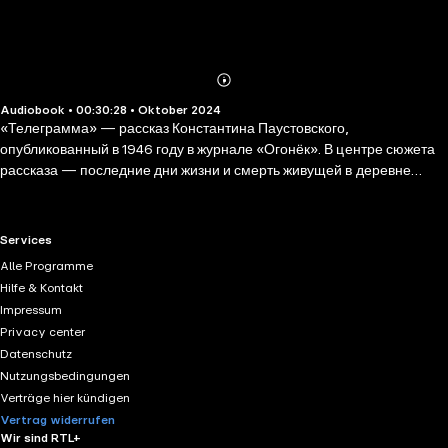
Abonnieren
Mehr
Audiobook • 00:30:28 • Oktober 2024
Details
«Телеграмма» — рассказ Константина Паустовского,
опубликованный в 1946 году в журнале «Огонёк». В центре сюжета
рассказа — последние дни жизни и смерть живущей в деревне
пожилой женщины, приехать проститься с которой не успевает её
дочь, давно уехавшая в город.
RTL+ useful links.
Services
Alle Programme
Hilfe & Kontakt
Impressum
Privacy center
Datenschutz
Nutzungsbedingungen
Verträge hier kündigen
Vertrag widerrufen
Wir sind RTL+