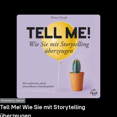
the
h page
 main
nt
the
ibility
ment
Powered by Deezer
Tell Me! Wie Sie mit Storytelling
überzeugen