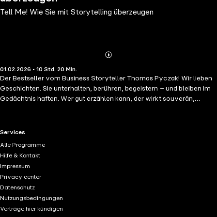
Tell Me! Wie Sie mit Storytelling überzeugen
Abonnieren
Mehr
01.02.2026 • 10 Std. 20 Min.
Details
Der Bestseller vom Business Storyteller Thomas Pyczak! Wir lieben
Geschichten. Sie unterhalten, berühren, begeistern – und bleiben im
Gedächtnis haften. Wer gut erzählen kann, der wirkt souverän,
überzeugend und versteht es, Menschen mitzunehmen. Auch im
Business geht es nicht ohne Storytelling – oft spielt es sogar eine
entscheidende Rolle. Gute Geschichten helfen, Kunden zu gewinnen,
RTL+ useful links.
Services
Investoren zu überzeugen oder eine Beförderung zu bekommen.
Alle Programme
Thomas Pyczak glaubt, dass Storytelling eine Schlüsselfähigkeit für
Hilfe & Kontakt
jeden ist, der erfolgreich sein möchte. Und er ist überzeugt, dass sich
Impressum
diese Fähigkeit lernen lässt – nämlich durch Übung und Nachahmen.
Privacy center
"Tell me!" zeigt Ihnen an Beispielen vieler kraftvollen Storys, wie Sie
Datenschutz
gute Geschichten entwickeln. Schauen Sie hinter die Kulissen
Nutzungsbedingungen
erfolgreicher Filmemacher und Geschichtenerzähler: Steve Jobs,
Verträge hier kündigen
Sheryl Sandberg, Jeff Bezos und Stephen King. In diesem Buch