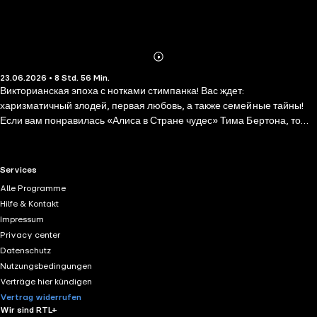
Abonnieren
Mehr
23.06.2026 • 8 Std. 56 Min.
Details
Викторианская эпоха с нотками стимпанка! Вас ждет:
харизматичный злодей, первая любовь, а также семейные тайны!
Если вам понравилась «Алиса в Стране чудес» Тима Бертона, то
попробуйте «Тёмный час»! Чарли Дей — владелец лавки «Тёмный
час», места, которое днем посещают обычные люди, а ночью —
волшебные существа, нуждающиеся в его услугах. В поисках
RTL+ useful links.
Services
ответов о своем прошлом, Чарли погружается в загадочный мир
Alle Programme
Зачеловечья, где знакомые легенды переплетаются с новыми
Hilfe & Kontakt
историями. На этом пути он встретит принцев и принцесс,
Impressum
зловещего Контролёра, очаровательную цирковую артистку,
Privacy center
огнедышащего дракона и даже саму Смерть… Для поклонников
Datenschutz
Терри Пратчетта и Нила Геймана.
Nutzungsbedingungen
Verträge hier kündigen
Vertrag widerrufen
Wir sind RTL+