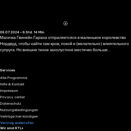
Abonnieren
Mehr
05.07.2024 • 6 Std. 14 Min.
Details
Магичка Гвинейн Гарана отпраляетсяся в маленькое королевство
Нордвуд, чтобы найти там кров, покой и (желательно) влиятельного
супруга. Но внешне тихое захолустное местечко больше
напоминает ящик Пандоры. Ходят слухи о проклятии, наложенном
на королевский род Мейхартов, и о гуляющей по ночам нежити.
RTL+ useful links.
Services
Alle Programme
Hilfe & Kontakt
Impressum
Privacy center
Datenschutz
Nutzungsbedingungen
Verträge hier kündigen
Vertrag widerrufen
Wir sind RTL+