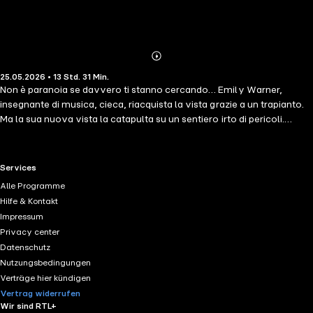
Abonnieren
Mehr
25.05.2026 • 13 Std. 31 Min.
Details
Non è paranoia se davvero ti stanno cercando… Emily Warner,
insegnante di musica, cieca, riacquista la vista grazie a un trapianto.
Ma la sua nuova vista la catapulta su un sentiero irto di pericoli.
Quando inizia a indagare sulle strane cose che vede, si rende conto
che le visioni che ha appartengono al suo donatore di cornea … e che
la morte del suo donatore non è stata un incidente. Quando decide di
RTL+ useful links.
Services
provare che il suo donatore è stato ucciso, attira l'attenzione
Alle Programme
dell'assassino su di sé. Ma non importa il pericolo in cui si sta
Hilfe & Kontakt
mettendo, deve smascherarlo, prima che un'altra giovane ragazza
Impressum
muoia per mano sua… e prima che Emily diventi la sua prossima
Privacy center
vittima.
Datenschutz
Nutzungsbedingungen
Verträge hier kündigen
Vertrag widerrufen
Wir sind RTL+