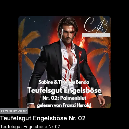
the
h page
 main
nt
the
ibility
ment
Powered by Deezer
Teufelsgut Engelsböse Nr. 02
Teufelsgut Engelsböse Nr. 02