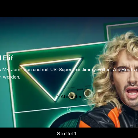
 Elif
 My Jam" von und mit US-Superstar Jimmy Fallon. Als Hosts de
n werden.
Abspielen
Mehr
Details
Staffel 1