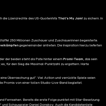
sich die Lizenzrechte des US-Quotenhits
That's My Jam!
zu sichern. In
 Staffel 250 Millionen Zuschauer und Zuschauerinnen begeisterte.
weikämpfen
gegeneinander antreten. Die Inspiration hierzu lieferten
der der beiden steht als Pate hinter einem
Promi-Team
, das sein
t es, für den Sieg die Maximal-Punktzahl zu ergattern. Harte
 eine Überraschung gut". Viel Action und verrückte Spiele seien
ie Promis von einer tollen Studio-Live-Band begleitet.
nd Fernsehen. Bereits die erste Folge punktet mit Star-Besetzung:
IF und Schauspieler Daniel Donskoy. Auch die Kandidatenliste