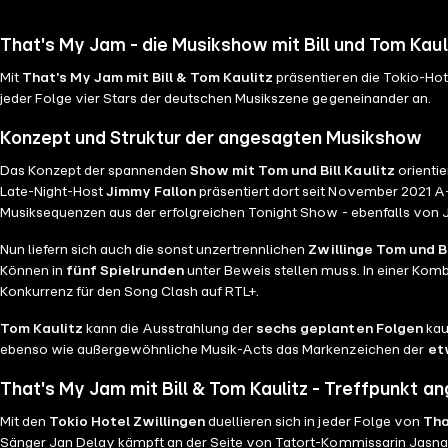
That's My Jam - die Musikshow mit Bill und Tom Kau
Mit
That's My Jam mit Bill & Tom Kaulitz
präsentieren die Tokio-Ho
jeder Folge vier Stars der deutschen Musikszene gegeneinander an.
Konzept und Struktur der angesagten Musikshow
Das Konzept der spannenden
Show mit Tom und Bill Kaulitz
orientie
Late-Night-Host
Jimmy Fallon
präsentiert dort seit November 2021 A
Musiksequenzen aus der erfolgreichen Tonight Show - ebenfalls von 
Nun liefern sich auch die sonst unzertrennlichen
Zwillinge Tom und Bi
Können in
fünf Spielrunden
unter Beweis stellen muss. In einer Kom
Konkurrenz für den Song Clash auf RTL+.
Tom Kaulitz
kann die Ausstrahlung der
sechs geplanten Folgen
kau
ebenso wie außergewöhnliche Musik-Acts das Markenzeichen der
et
That's My Jam mit Bill & Tom Kaulitz - Treffpunkt a
Mit den
Tokio Hotel Zwillingen
duellieren sich in jeder Folge von
Tha
Sänger Jan Delay kämpft an der Seite von Tatort-Kommissarin Jasna F