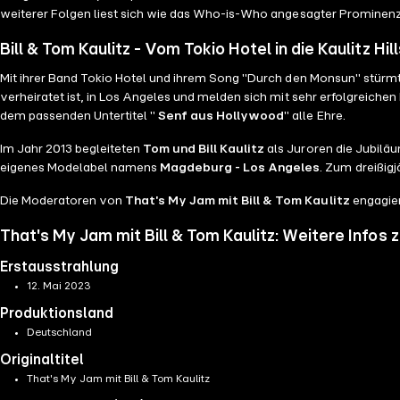
weiterer Folgen liest sich wie das Who-is-Who angesagter Prominenz. 
Bill & Tom Kaulitz - Vom Tokio Hotel in die Kaulitz Hill
Mit ihrer Band Tokio Hotel und ihrem Song "Durch den Monsun" stürmte
verheiratet ist, in Los Angeles und melden sich mit sehr erfolgreiche
dem passenden Untertitel "
Senf aus Hollywood
" alle Ehre.
Im Jahr 2013 begleiteten
Tom und Bill Kaulitz
als Juroren die Jubiläu
eigenes Modelabel namens
Magdeburg - Los Angeles
. Zum dreißig
Die Moderatoren von
That's My Jam mit Bill & Tom Kaulitz
engagier
That's My Jam mit Bill & Tom Kaulitz: Weitere Infos
Erstausstrahlung
12. Mai 2023
Produktionsland
Deutschland
Originaltitel
That's My Jam mit Bill & Tom Kaulitz