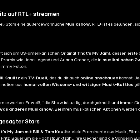
litz auf RTL+ streamen
tel-Stars eine außergewöhnliche
Musikshow
. RTL+ ist es gelungen, 
rt sich am US-amerikanischen Original
That's My Jam!
, dessen erste
-Promis wie John Legend und Ariana Grande, die in
musikalischen Z
Jimmy Fallon.
ll Kaulitz
ein
TV-Duell
, das du dir auch
online anschauen
kannst. Je
bination aus
humorvollen Wissens- und witzigen Musik-Battles
gil
m erwarten. Er weiß, "die Show ist lustig, durchgeknallt und immer für
was anderen Musikshow
. Bei ihren musikalischen Aktionen werden d
ngesagter Stars
t's My Jam mit Bill & Tom Kaulitz
viele Prominente aus Musik, Film u
ritzi Bauer um die Höchstpunktzahl. Ihre Gegner sind die Sängerin EL