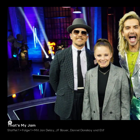
That's My Jam
Staffel 1 • Folge 1 • Mit Jan Delay, JF Bauer, Daniel Donskoy und Elif