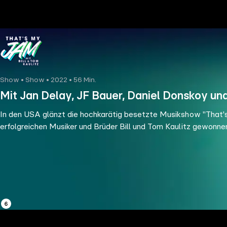
the
h page
 main
nt
the
Show • Show • 2022 • 56 Min.
ibility
Mit Jan Delay, JF Bauer, Daniel Donskoy und
ment
In den USA glänzt die hochkarätig besetzte Musikshow "That's
erfolgreichen Musiker und Brüder Bill und Tom Kaulitz gewonne