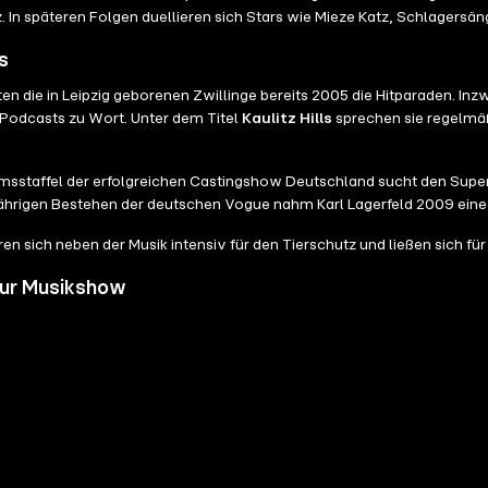
In späteren Folgen duellieren sich Stars wie Mieze Katz, Schlagersäng
s
n die in Leipzig geborenen Zwillinge bereits 2005 die Hitparaden. In
n Podcasts zu Wort. Unter dem Titel
Kaulitz Hills
sprechen sie regelmä
msstaffel der erfolgreichen Castingshow Deutschland sucht den Supers
jährigen Bestehen der deutschen Vogue nahm Karl Lagerfeld 2009 eine 
en sich neben der Musik intensiv für den Tierschutz und ließen sich für
 zur Musikshow