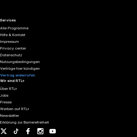
RTL+ useful links.
Services
Alle Programme
Hilfe & Kontakt
Impressum
Privacy center
Datenschutz
Nutzungsbedingungen
Verträge hier kündigen
Vertrag widerrufen
Wir sind RTL+
Über RTL+
Jobs
Presse
Werben auf RTL+
Newsletter
Erklärung zur Barrierefreiheit
X
Tiktok
Facebook
Instagram
Youtube