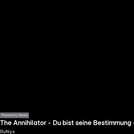
the
h page
 main
nt
the
ibility
ment
Powered by Deezer
The Annihilator - Du bist seine Bestimmung 
RuNyx