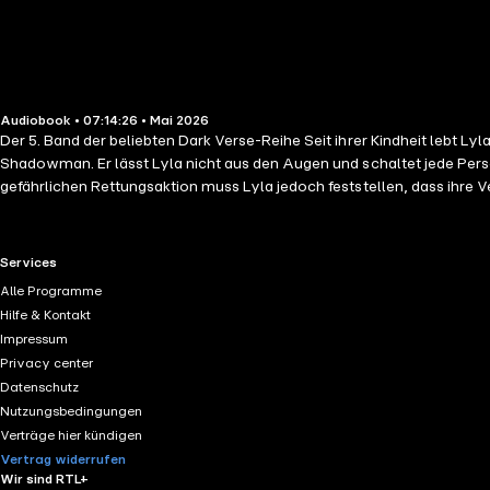
Audiobook • 07:14:26 • Mai 2026
Der 5. Band der beliebten Dark Verse-Reihe Seit ihrer Kindheit lebt Lyl
Shadowman. Er lässt Lyla nicht aus den Augen und schaltet jede Perso
gefährlichen Rettungsaktion muss Lyla jedoch feststellen, dass ihre Ve
eigene Vergangenheit ... Mit den beliebten Tropes Touch Her And Die 
RTL+ useful links.
Services
Alle Programme
Hilfe & Kontakt
Impressum
Privacy center
Datenschutz
Nutzungsbedingungen
Verträge hier kündigen
Vertrag widerrufen
Wir sind RTL+