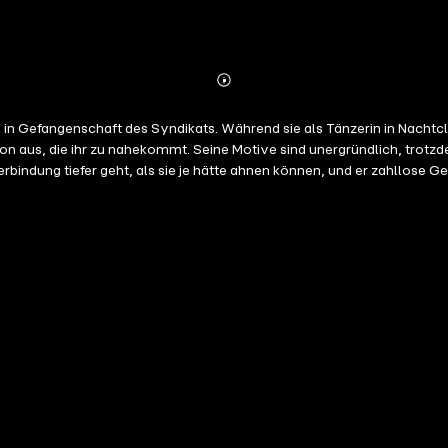
Abonnieren
Mehr
Details
a in Gefangenschaft des Syndikats. Während sie als Tänzerin in Nachtclu
n aus, die ihr zu nahekommt. Seine Motive sind unergründlich, trotzd
rbindung tiefer geht, als sie je hätte ahnen können, und er zahllose G
und He Hates Everyone But Her!