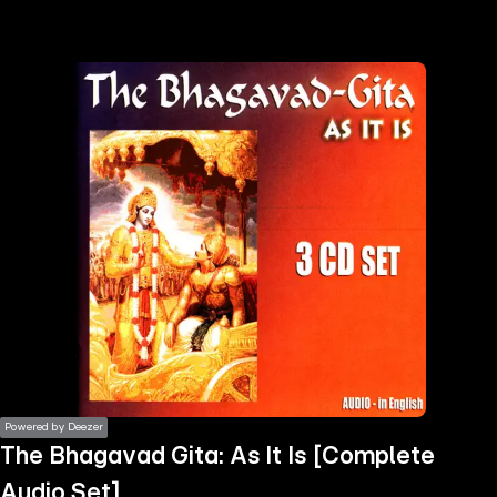
the
h page
 main
nt
the
ibility
ment
Powered by Deezer
The Bhagavad Gita: As It Is [Complete
Audio Set]