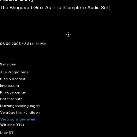
The Bhagavad Gita: As It Is [Complete Audio Set]
Abonnieren
Mehr
06.09.2005 • 2 Std. 41 Min.
Details
RTL+ useful links.
Services
Alle Programme
Hilfe & Kontakt
Impressum
Privacy center
Datenschutz
Nutzungsbedingungen
Verträge hier kündigen
Vertrag widerrufen
Wir sind RTL+
Über RTL+