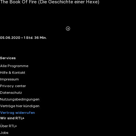
The Book Of Fire (Die Geschichte einer Hexe)
Abonnieren
Mehr
05.06.2020 • 1 Std. 36 Min.
Details
RTL+ useful links.
Services
Alle Programme
Hilfe & Kontakt
Impressum
Privacy center
Datenschutz
Nutzungsbedingungen
Verträge hier kündigen
Vertrag widerrufen
Wir sind RTL+
Über RTL+
Jobs