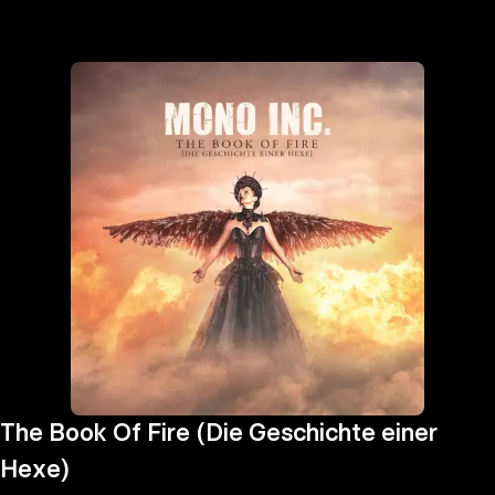
the
h page
 main
nt
the
ibility
ment
The Book Of Fire (Die Geschichte einer
Hexe)