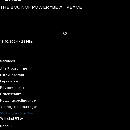
THE BOOK OF POWER "BE AT PEACE"
Abonnieren
Mehr
19.10.2024 • 22 Min.
Details
RTL+ useful links.
Services
Alle Programme
Hilfe & Kontakt
Impressum
Privacy center
Datenschutz
Nutzungsbedingungen
Verträge hier kündigen
Vertrag widerrufen
Wir sind RTL+
Über RTL+