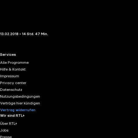
13.02.2018 • 14 Std. 47 Min.
RTL+ useful links.
Services
Alle Programme
Hilfe & Kontakt
Impressum
Privacy center
Datenschutz
Nutzungsbedingungen
Verträge hier kündigen
Vertrag widerrufen
Wir sind RTL+
Über RTL+
Jobs
Presse