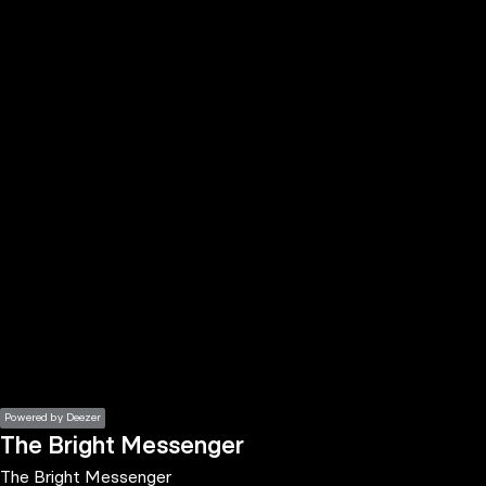
the
h page
 main
nt
the
ibility
ment
Powered by Deezer
The Bright Messenger
The Bright Messenger