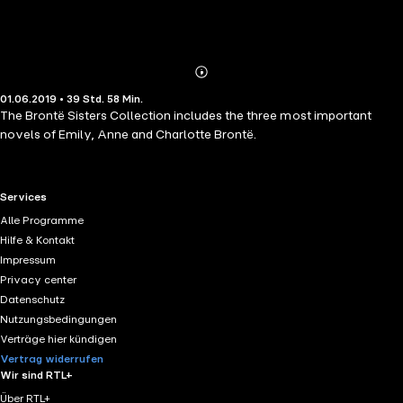
Abonnieren
Mehr
01.06.2019 • 39 Std. 58 Min.
Details
The Brontë Sisters Collection includes the three most important
novels of Emily, Anne and Charlotte Brontë.
RTL+ useful links.
Services
Alle Programme
Hilfe & Kontakt
Impressum
Privacy center
Datenschutz
Nutzungsbedingungen
Verträge hier kündigen
Vertrag widerrufen
Wir sind RTL+
Über RTL+