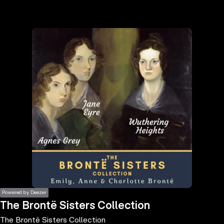
the
h page
 main
nt
the
ibility
ment
Powered by Deezer
The Brontë Sisters Collection
The Brontë Sisters Collection