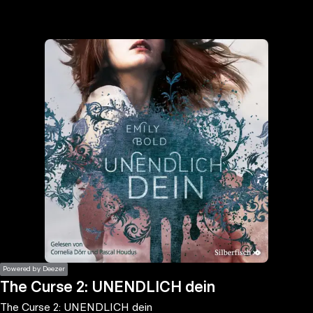
the
h page
 main
nt
the
ibility
ment
Powered by Deezer
The Curse 2: UNENDLICH dein
The Curse 2: UNENDLICH dein