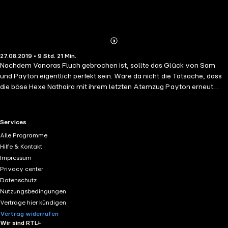
Abonnieren
Mehr
27.08.2019 • 9 Std. 21 Min.
Details
Nachdem Vanoras Fluch gebrochen ist, sollte das Glück von Sam
und Payton eigentlich perfekt sein. Wäre da nicht die Tatsache, dass
die böse Hexe Nathaira mit ihrem letzten Atemzug Payton erneut
einen Fluch aufbürdet: Da seine große Liebe Sam überlebt hat, soll er
nun an ihrer Stelle sterben. Sam macht sich fieberhaft auf die Suche
nach einer Lösung. Diese führt sie nicht nur zurück an den Ort, an dem
RTL+ useful links.
Services
alles begann, sie zeigt ihr auch, dass die Liebe über die Zeiten hinweg
Alle Programme
existiert … //Dies ist der zweite Band der »The Curse«-Reihe. Alle
Hilfe & Kontakt
Hörbücher der Fantasygeschichte: -- Band 1: Unsterblich mein -- Band
Impressum
2: Unendlich dein -- Band 3: Unvergänglich wir Die Reihe ist
Privacy center
abgeschlossen.//
Datenschutz
Nutzungsbedingungen
Verträge hier kündigen
Vertrag widerrufen
Wir sind RTL+