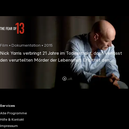
the
h page
 main
nt
the
Film • Dokumentation • 2015
ibility
Nick Yarris verbringt 21 Jahre im Todesstrakt, dann verlässt
ment
den verurteilten Mörder der Lebensmut. Er bittet den
Gouverneur darum, sein Todesurteil in den nächsten 60 Tagen
zu vollstrecken. Diese ungewöhnliche Bitte verändert sein
Leben.
Mehr
Details
RTL+ useful links.
Services
Alle Programme
Hilfe & Kontakt
Impressum