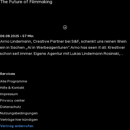
The Future of Filmmaking
Abspielen
Mehr
06.08.2025 • 57 Min.
Details
Arno Lindemann, Creative Partner bei S&F, schenkt uns reinen Wein
ein in Sachen „AI in Werbeagenturen“.Arno has seen it all: Kreativer
schon seit immer. Eigene Agentur mit Lukas Lindemann Rosinski,
Creative Partner bei S&F, und jetzt auch noch Vorzeige-AI-Adopter in
der Agenturwelt.
RTL+ useful links.
Services
Alle Programme
Hilfe & Kontakt
Impressum
Privacy center
Datenschutz
Nutzungsbedingungen
Verträge hier kündigen
Vertrag widerrufen