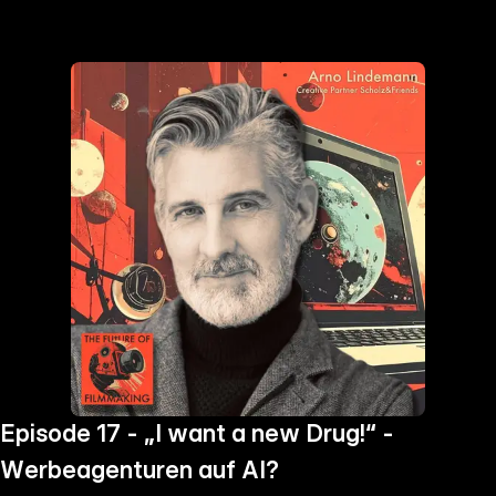
the
h page
 main
nt
the
ibility
ment
Episode 17 - „I want a new Drug!“ -
Werbeagenturen auf AI?