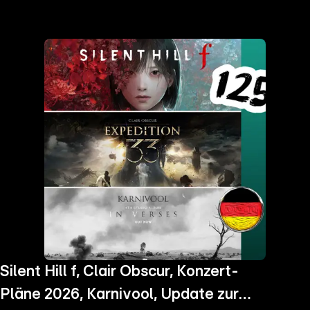
the
h page
 main
nt
the
ibility
ment
Silent Hill f, Clair Obscur, Konzert-
Pläne 2026, Karnivool, Update zur