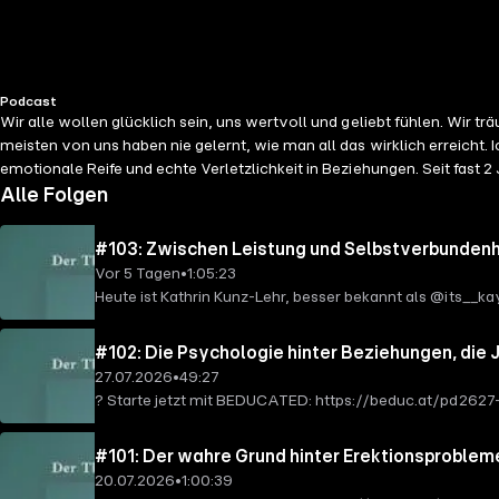
Podcast
Wir alle wollen glücklich sein, uns wertvoll und geliebt fühlen. Wir
meisten von uns haben nie gelernt, wie man all das wirklich erreicht
emotionale Reife und echte Verletzlichkeit in Beziehungen. Seit fast
gestalten, in denen Vertrauen, Sicherheit und innerer Frieden wachsen 
Alle Folgen
helfen, Selbstzweifel loszulassen und in deine wahre Stärke zu komm
möchtest, ich zeige dir, wie du aus deiner inneren Kraft heraus ein erf
#103: Zwischen Leistung und Selbstverbundenhe
Schreib es gern in die Kommentare oder schick mir eine DM auf Instag
Vor 5 Tagen
•
1:05:23
? Melde dich für meinen Herzensletter an ? Folge mir auf Instagram ?
Heute ist Kathrin Kunz-Lehr, besser bekannt als @its__k
erster Schritt sein, dich selbst besser zu verstehen.
Creatorinnen im deutschsprachigen Raum. Nach über zwölf 
hunderttausende Menschen auf ihrem Weg zu mehr körperl
#102: Die Psychologie hinter Beziehungen, die
unterwegs verlieren und wie wir wieder in Kontakt mit 
27.07.2026
•
49:27
Glaubenssätze, männliche und weibliche Prägungen sowie
?️ Starte jetzt mit BEDUCATED: ⁠https://beduc.at/pd2627
aufgegeben hat weshalb wir häufig mehr auf das Außen
irgendwann nur noch wie Mitbewohner begegnen? Genau di
selbst beginnt Ein Gespräch voller Ehrlichkeit, Tiefe u
Entscheidungen, die wir jeden Tag treffen. In dieser Fol
#101: Der wahre Grund hinter Erektionsproblem
du tiefer gehen möchtest Ich bin Anna Ewald, Psycholog
Streit zerbricht, sondern an den vielen kleinen Momente
20.07.2026
•
1:00:39
Verletzlichkeit in Beziehungen. Seit fast 2 Jahrzehnten 
jeder gesunden Beziehung sind, warum Sexualität oft n