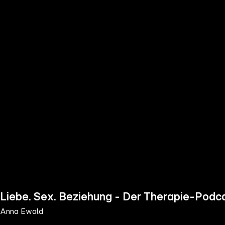
the
h page
 main
nt
the
ibility
ment
Liebe. Sex. Beziehung - Der Therapie-Podc
Anna Ewald