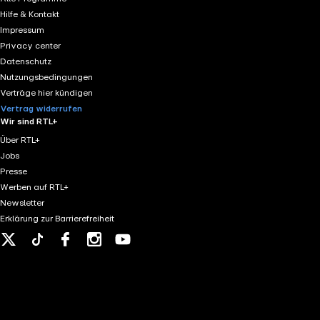
Jahrzehnten begleite ich Menschen weltweit dabei, alte 
Herzensletter an ? Folge mir auf Instagram ? Schau auf 
Hilfe & Kontakt
wachsen können. Mach den Bindungsstil Test ? Entdecke de
Schritt sein, dich selbst besser zu verstehen. 00:00 Wen
Impressum
kostenlosen Test Bleib mit mir in Verbindung: ⭕ Werde Te
wieder" 08:58 Wenn Sex wehtut: Schmerzen & Scham 11:2
Privacy center
Instagram ? Schau auf meiner Website vorbei Produziert 
Bremspedal-Modell (Emily Nagoski) 19:03 "Ich muss geb
Datenschutz
verstehen. Kapitel 00:00 Danke für eure Rückmeldungen &
Geschichte & die Kraft der Verletzlichkeit 30:38 Sponta
Verletzlichkeit 13:16 Warum wir gelernt haben, unser Her
Nutzungsbedingungen
Männer beitragen können 38:59 Männliche Sexualität: R
34:23 So lernst du wieder, dich wirklich zu zeigen 40:31
Verträge hier kündigen
definieren 54:26 Konkrete Impulse: Berührung ohne Erwa
Ehrlichkeit 57:14 Deine Reflexionsfragen für diese Woch
Vertrag widerrufen
Wir sind RTL+
Über RTL+
Jobs
Presse
Werben auf RTL+
Newsletter
Erklärung zur Barrierefreiheit
X
Tiktok
Facebook
Instagram
Youtube