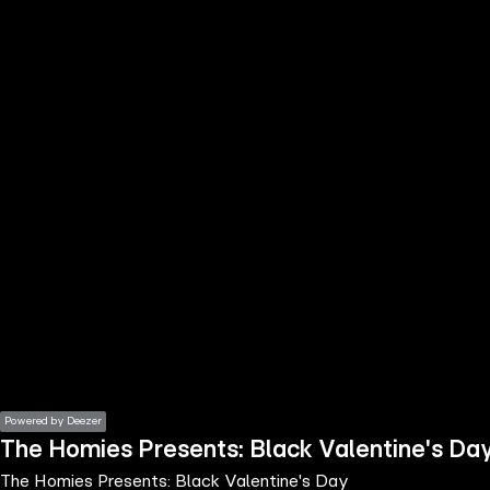
the
h page
 main
nt
the
ibility
ment
Powered by Deezer
The Homies Presents: Black Valentine's Da
The Homies Presents: Black Valentine's Day