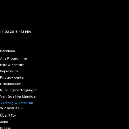
14.02.2018 • 13 Min.
RTL+ useful links.
Services
Alle Programme
Hilfe & Kontakt
Impressum
Privacy center
Datenschutz
Nutzungsbedingungen
Verträge hier kündigen
Vertrag widerrufen
Wir sind RTL+
Über RTL+
Jobs
Presse