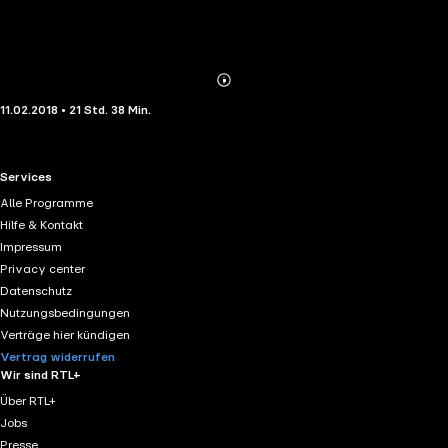
Abonnieren
Mehr
11.02.2018 • 21 Std. 38 Min.
Details
RTL+ useful links.
Services
Alle Programme
Hilfe & Kontakt
Impressum
Privacy center
Datenschutz
Nutzungsbedingungen
Verträge hier kündigen
Vertrag widerrufen
Wir sind RTL+
Über RTL+
Jobs
Presse