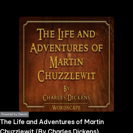
the
h page
 main
nt
the
ibility
ment
Powered by Deezer
The Life and Adventures of Martin
Chuzzlewit (By Charles Dickens)