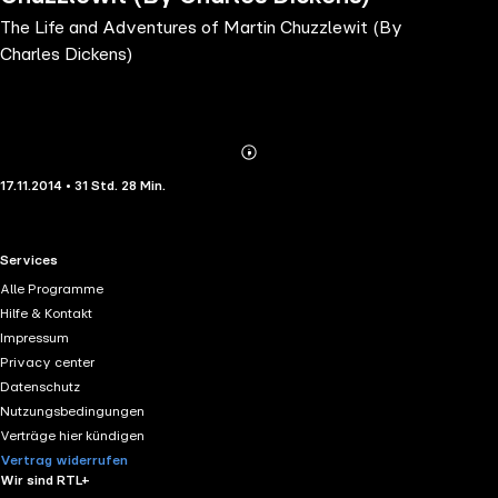
The Life and Adventures of Martin Chuzzlewit (By
Charles Dickens)
Abonnieren
Mehr
17.11.2014 • 31 Std. 28 Min.
Details
RTL+ useful links.
Services
Alle Programme
Hilfe & Kontakt
Impressum
Privacy center
Datenschutz
Nutzungsbedingungen
Verträge hier kündigen
Vertrag widerrufen
Wir sind RTL+