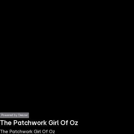
the
h page
 main
nt
the
ibility
ment
Powered by Deezer
The Patchwork Girl Of Oz
The Patchwork Girl Of Oz