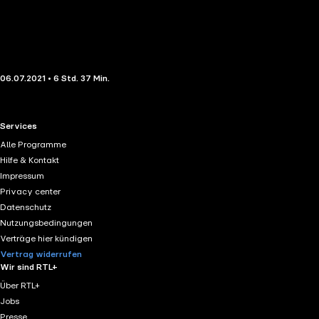
06.07.2021 • 6 Std. 37 Min.
RTL+ useful links.
Services
Alle Programme
Hilfe & Kontakt
Impressum
Privacy center
Datenschutz
Nutzungsbedingungen
Verträge hier kündigen
Vertrag widerrufen
Wir sind RTL+
Über RTL+
Jobs
Presse