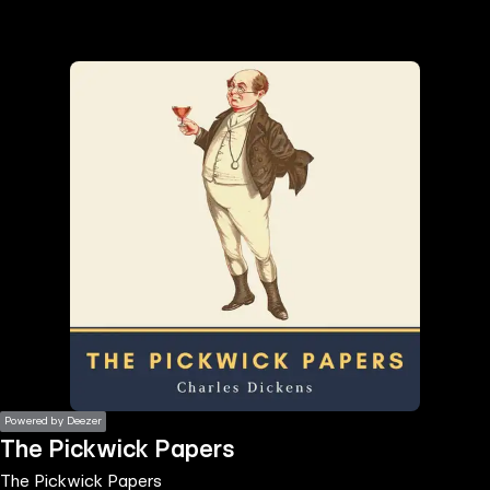
the
h page
 main
nt
the
ibility
ment
Powered by Deezer
The Pickwick Papers
The Pickwick Papers