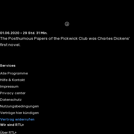
Abonnieren
Mehr
01.06.2020 • 29 Std. 31 Min.
Details
The Posthumous Papers of the Pickwick Club was Charles Dickens'
first novel.
RTL+ useful links.
Services
Alle Programme
Hilfe & Kontakt
Impressum
Privacy center
Datenschutz
Nutzungsbedingungen
Verträge hier kündigen
Vertrag widerrufen
Wir sind RTL+
Über RTL+