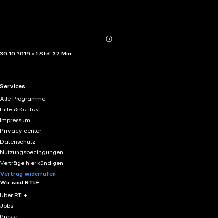
Abonnieren
Mehr
30.10.2019 • 1 Std. 37 Min.
Details
RTL+ useful links.
Services
Alle Programme
Hilfe & Kontakt
Impressum
Privacy center
Datenschutz
Nutzungsbedingungen
Verträge hier kündigen
Vertrag widerrufen
Wir sind RTL+
Über RTL+
Jobs
Presse