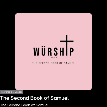
the
h page
 main
nt
the
ibility
ment
Powered by Deezer
The Second Book of Samuel
The Second Book of Samuel