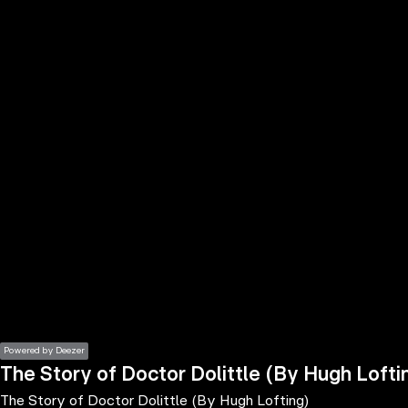
the
h page
 main
nt
the
ibility
ment
Powered by Deezer
The Story of Doctor Dolittle (By Hugh Lofti
The Story of Doctor Dolittle (By Hugh Lofting)