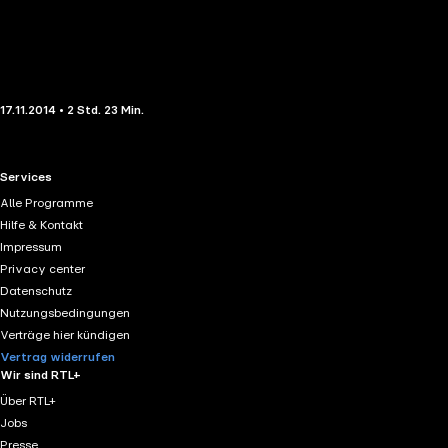
17.11.2014 • 2 Std. 23 Min.
RTL+ useful links.
Services
Alle Programme
Hilfe & Kontakt
Impressum
Privacy center
Datenschutz
Nutzungsbedingungen
Verträge hier kündigen
Vertrag widerrufen
Wir sind RTL+
Über RTL+
Jobs
Presse