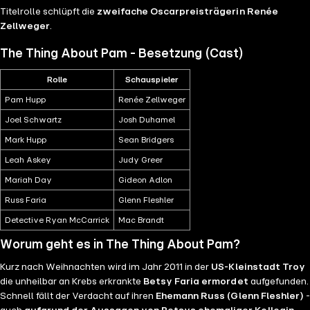
Titelrolle schlüpft die
zweifache Oscarpreisträgerin Renée
Zellweger
.
The Thing About Pam - Besetzung (Cast)
Rolle
Schauspieler
Pam Hupp
Renée Zellweger
Joel Schwartz
Josh Duhamel
Mark Hupp
Sean Bridgers
Leah Askey
Judy Greer
Mariah Day
Gideon Adlon
Russ Faria
Glenn Fleshler
Detective Ryan McCarrick
Mac Brandt
Worum geht es in The Thing About Pam?
Kurz nach Weihnachten wird im Jahr 2011 in der
US-Kleinstadt Troy
die unheilbar an Krebs erkrankte
Betsy Faria ermordet
aufgefunden.
Schnell fällt der Verdacht auf ihren
Ehemann Russ (Glenn Fleshler)
-