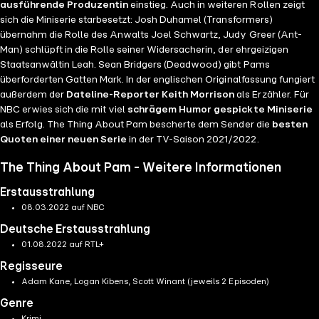
ausführende Produzentin
einstieg. Auch in weiteren Rollen zeigt
sich die Miniserie starbesetzt: Josh Duhamel (Transformers)
übernahm die Rolle des Anwalts Joel Schwartz, Judy Greer (Ant-
Man) schlüpft in die Rolle seiner Widersacherin, der ehrgeizigen
Staatsanwältin Leah. Sean Bridgers (Deadwood) gibt Pams
überforderten Gatten Mark. In der englischen Originalfassung fungiert
außerdem der
Dateline-Reporter Keith Morrison
als Erzähler. Für
NBC erwies sich die mit viel
schrägem Humor gespickte Miniserie
als Erfolg. The Thing About Pam bescherte dem Sender die
besten
Quoten einer neuen Serie
in der TV-Saison 2021/2022.
The Thing About Pam - Weitere Informationen
Erstausstrahlung
08.03.2022 auf NBC
Deutsche Erstausstrahlung
01.08.2022 auf RTL+
Regisseure
Adam Kane, Logan Kibens, Scott Winant (jeweils 2 Episoden)
Genre
Krimi