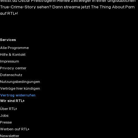
Willst du Oscar Preisträgerin Renée Zellweger in einer unglaublichen
True-Crime-Story sehen? Dann streame jetzt The Thing About Pam
auf RTL+!
RTL+ useful links.
Services
Alle Programme
Hilfe & Kontakt
Impressum
Privacy center
Datenschutz
Nutzungsbedingungen
Verträge hier kündigen
Vertrag widerrufen
Wir sind RTL+
Über RTL+
Jobs
Presse
Werben auf RTL+
Newsletter