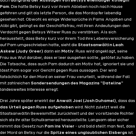
auch
aufgrund der Aussagen von Betsys ehemaliger Kollegin
Pam
. Die hatte Betsy kurz vor ihrem Ableben noch nach Hause
gefahren und gilt als letzte Person, die das Mordopfer lebendig
gesehen hat. Obwohl es einige Widersprüche in Pams Angaben und
Alibi gibt, gelingt es der Geschäftsfrau, mit ihren Andeutungen den
Verdacht gegen Betsys Witwer Russ zu verstärken. Als sich
herausstellt, dass Betsy kurz vor ihrem Tod ihre Lebensversicherung
auf Pam umgeschrieben hatte, sieht die
Staatsanwältin Leah
Askew (Judy Greer)
darin ein
Motiv
: Russ wird angeklagt, seine
Frau aus Wut darüber, dass er leer ausgehen sollte, getötet zu haben.
Die Tatsache, dass auch Pam dadurch ein Motiv hat, ignoriert sie und
lässt Pam sogar vor Gericht gegen Russ aussagen. Der wird
tatsächlich für den Mord an seiner Frau verurteilt, während der Fall
mit zahlreichen
Sondersendungen des Magazins "Dateline"
landesweites Interesse erregt.
Drei Jahre später erwirkt der
Anwalt Joel (Josh Duhamel)
, dass das
das Urteil gegen Russ aufgehoben
wird. Nicht zuletzt weil die
Staatsanwältin Beweismittel zurückhielt und der vorsitzende Richter
sich als ihr alter Schulkamerad herausstellte. Langsam aber sicher
nimmt das Gesetz nun
Pam ins Visier
- und bald stellt man fest, dass
der Mord an Betsy nur die
Spitze eines unglaublichen Eisbergs
ist.