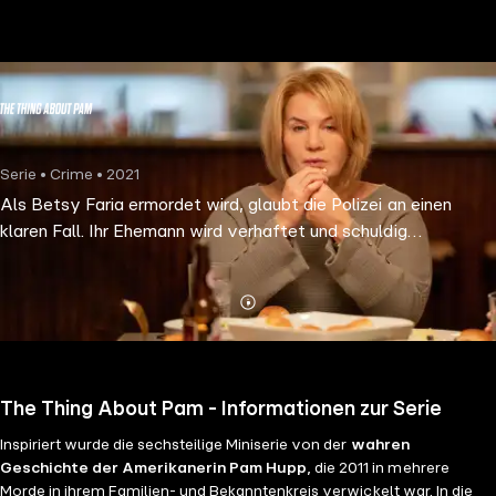
the
h page
 main
nt
the
Serie • Crime • 2021
ibility
Als Betsy Faria ermordet wird, glaubt die Polizei an einen
ment
klaren Fall. Ihr Ehemann wird verhaftet und schuldig
gesprochen. Doch Betsys Tod verursacht eine Kette von
Ereignissen, die auf eine Beteiligung von Betsys Freundin Pam
hinweisen.
Mehr
Details
The Thing About Pam - Informationen zur Serie
Inspiriert wurde die sechsteilige Miniserie von der
wahren
Geschichte der Amerikanerin Pam Hupp
, die 2011 in mehrere
Morde in ihrem Familien- und Bekanntenkreis verwickelt war. In die