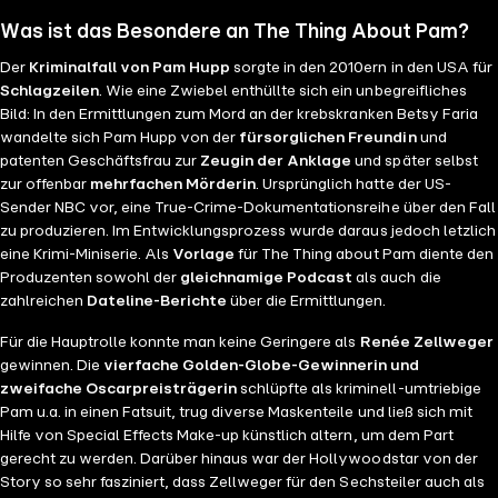
Was ist das Besondere an The Thing About Pam?
Der
Kriminalfall von Pam Hupp
sorgte in den 2010ern in den USA für
Schlagzeilen
. Wie eine Zwiebel enthüllte sich ein unbegreifliches
Bild: In den Ermittlungen zum Mord an der krebskranken Betsy Faria
wandelte sich Pam Hupp von der
fürsorglichen Freundin
und
patenten Geschäftsfrau zur
Zeugin der Anklage
und später selbst
zur offenbar
mehrfachen Mörderin
. Ursprünglich hatte der US-
Sender NBC vor, eine True-Crime-Dokumentationsreihe über den Fall
zu produzieren. Im Entwicklungsprozess wurde daraus jedoch letzlich
eine Krimi-Miniserie. Als
Vorlage
für The Thing about Pam diente den
Produzenten sowohl der
gleichnamige Podcast
als auch die
zahlreichen
Dateline-Berichte
über die Ermittlungen.
Für die Hauptrolle konnte man keine Geringere als
Renée Zellweger
gewinnen. Die
vierfache Golden-Globe-Gewinnerin und
zweifache Oscarpreisträgerin
schlüpfte als kriminell-umtriebige
Pam u.a. in einen Fatsuit, trug diverse Maskenteile und ließ sich mit
Hilfe von Special Effects Make-up künstlich altern, um dem Part
gerecht zu werden. Darüber hinaus war der Hollywoodstar von der
Story so sehr fasziniert, dass Zellweger für den Sechsteiler auch als