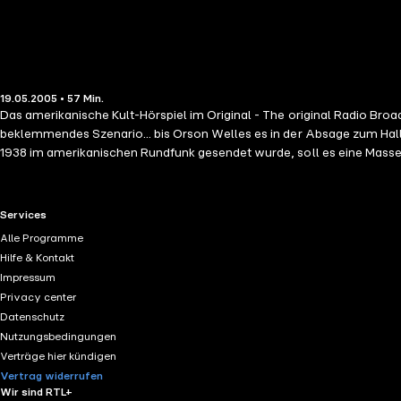
19.05.2005 • 57 Min.
Das amerikanische Kult-Hörspiel im Original - The original Radio Broadcast Marsbewohner landen in New Jersey. Ein Radioreporter berichtet live von ihrem Angriff auf die Bevölkerung. Die Hö
beklemmendes Szenario... bis Orson Welles es in der Absage zum Hal
1938 im amerikanischen Rundfunk gesendet wurde, soll es eine Massen
hören. Martians invaded New Jersey: On the evening of October 30th, 
from the US infantry and air force. Welles knew what he was doing wi
Mercury Theatre, starring Orson Welles.(Laufzeit: 58 min)
RTL+ useful links.
Services
Alle Programme
Hilfe & Kontakt
Impressum
Privacy center
Datenschutz
Nutzungsbedingungen
Verträge hier kündigen
Vertrag widerrufen
Wir sind RTL+