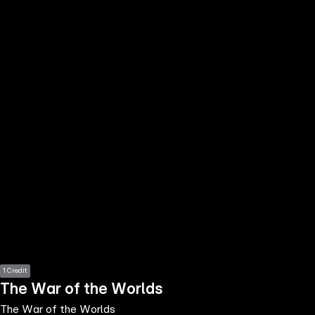
the
h page
 main
nt
the
ibility
ment
1 Credit
The War of the Worlds
The War of the Worlds