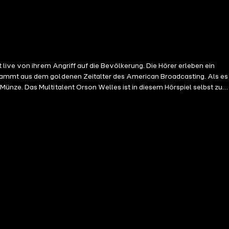
stammt aus dem goldenen Zeitalter des American Broadcasting. Als es
ünze. Das Multitalent Orson Welles ist in diesem Hörspiel selbst zu
 or excited about the Orson Welles broadcast with fake radio reports
. Listen to the historic Halloween eve CBS Radio show from the