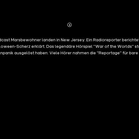
Abonnieren
Mehr
Details
rer erleben ein
loween-Scherz erklärt. Das legendäre Hörspiel "War of the Worlds" 
panik ausgelöst haben: Viele Hörer nahmen die "Reportage" für bare M
1938, Earth went to war with Mars. Radio listeners were frightened of
th such artful radio mischief-making about aliens advancing New York