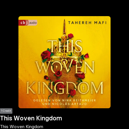
the
h page
 main
nt
the
ibility
ment
1 Credit
This Woven Kingdom
This Woven Kingdom