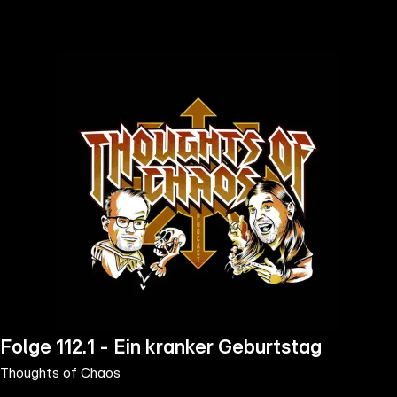
the
h page
 main
nt
the
ibility
ment
Folge 112.1 - Ein kranker Geburtstag
Thoughts of Chaos