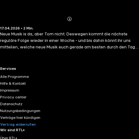
Abspielen
Mehr
17.04.2026 • 2 Min.
Details
Neue Musik is da, aber Tom nicht. Deswegen kommt die nächste
reguläre Folge wieder in einer Woche - und bis dahin könnt ihr uns
mitteilen, welche neue Musik euch gerade am besten durch den Tag
begleitet. Gesprochen drüber wird dann nächsten Samstag!?
RTL+ useful links.
Services
Alle Programme
Hilfe & Kontakt
Impressum
Privacy center
Datenschutz
Nutzungsbedingungen
Verträge hier kündigen
Vertrag widerrufen
Wir sind RTL+
Über RTL+